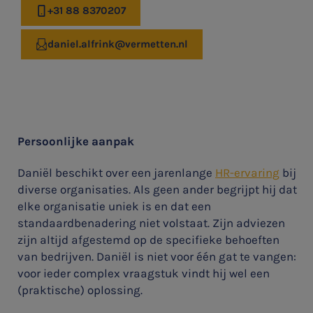
+31 88 8370207
daniel.alfrink@vermetten.nl
Persoonlijke aanpak
Daniël beschikt over een jarenlange
HR-ervaring
bij
diverse organisaties. Als geen ander begrijpt hij dat
elke organisatie uniek is en dat een
standaardbenadering niet volstaat. Zijn adviezen
zijn altijd afgestemd op de specifieke behoeften
van bedrijven. Daniël is niet voor één gat te vangen:
SNEL UW ANTWOORD VINDEN
Zonder gedoe
voor ieder complex vraagstuk vindt hij wel een
(praktische) oplossing.
Typ hieronder uw zoekterm