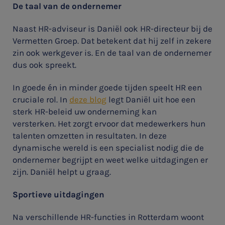
De taal van de ondernemer

Naast HR-adviseur is Daniël ook HR-directeur bij de
Vermetten Groep. Dat betekent dat hij zelf in zekere
zin ook werkgever is. En de taal van de ondernemer
Meest gezochte onderwerpen
dus ook spreekt.
Vacatures
In goede én in minder goede tijden speelt HR een
Stages
cruciale rol. In
deze blog
legt Daniël uit hoe een
sterk HR-beleid uw onderneming kan
Belastingadvies
versterken. Het zorgt ervoor dat medewerkers hun
talenten omzetten in resultaten. In deze
Accountancy
dynamische wereld is een specialist nodig die de
ondernemer begrijpt en weet welke uitdagingen er
HR & Salaris
zijn. Daniël helpt u graag.
Contact
Sportieve uitdagingen
Locaties
Na verschillende HR-functies in Rotterdam woont