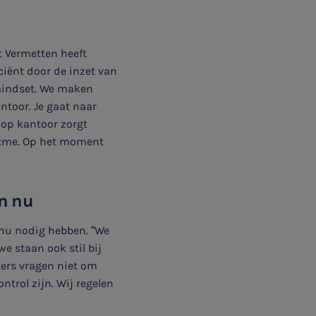
t Vermetten heeft
ciënt door de inzet van
mindset. We maken
toor. Je gaat naar
 op kantoor zorgt
ritme. Op het moment
en nu
 nu nodig hebben. “We
e staan ook stil bij
ers vragen niet om
trol zijn. Wij regelen