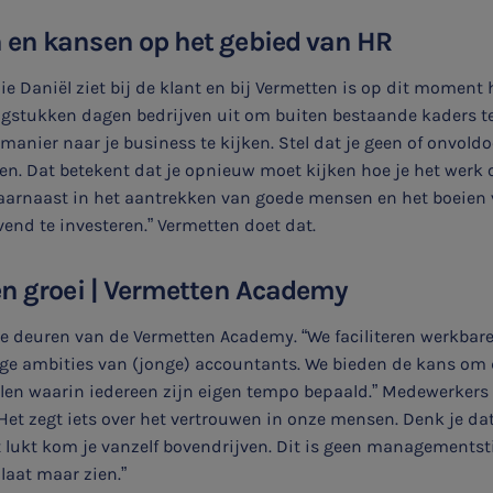
 en kansen op het gebied van HR
e Daniël ziet bij de klant en bij Vermetten is op dit moment 
Aanmelden topic-meldingen
agstukken dagen bedrijven uit om buiten bestaande kaders te
anier naar je business te kijken. Stel dat je geen of onvoldo
en. Dat betekent dat je opnieuw moet kijken hoe je het werk 
Ontvang meldingen bij belangrijke ontwikkelingen rondom
daarnaast in het aantrekken van goede mensen en het boeien
het topic: Stikstof
vend te investeren.” Vermetten doet dat.
E-mailadres
en groei | Vermetten Academy
e deuren van de Vermetten Academy. “We faciliteren werkbar
ge ambities van (jonge) accountants. We bieden de kans om 
Aanmelden
elen waarin
iedereen zijn eigen tempo bepaald.” Medewerkers 
“Het zegt iets over het vertrouwen in onze mensen. Denk je dat
 lukt kom je vanzelf bovendrijven. Dit is geen managementsti
laat maar zien.”