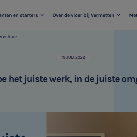
nten en starters
Over de vloer bij Vermetten
Met
s cultuur
oop mee met Vermetten
Kernwaarden
Duurzaamheidsadvies
Me
Ervaringsverhalen
Audit
19 JULI 2022
HR & Salaris
oe het juiste werk, in de juiste o