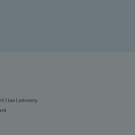
it | tax | advisory
ard