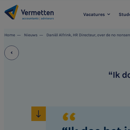
Vacatures
Stude
|
Home
Nieuws
Daniël Alfrink, HR Directeur, over de no nonsen
Accountancy
L
Agro
Belastingadvies
Staff & Support
“Ik d