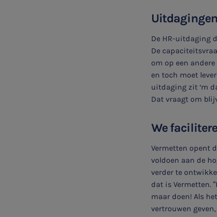

Uitdagingen
De HR-uitdaging di
Meest gezochte onderwerpen
De capaciteitsvra
Vacatures
om op een andere m
en toch moet lever
Stages
uitdaging zit ‘m 
Dat vraagt om blij
Belastingadvies
We faciliter
Accountancy
Vermetten opent d
voldoen aan de ho
HR & Salaris
verder te ontwikk
dat is Vermetten. 
Contact
maar doen! Als het
vertrouwen geven, 
Locaties