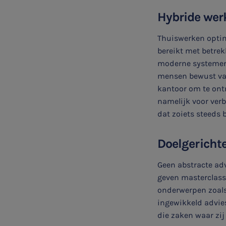
Hybride wer
Thuiswerken optim
bereikt met betrek
moderne systemen 
mensen bewust van
kantoor om te ont
namelijk voor ver
dat zoiets steeds b
Doelgerichte
SNEL UW ANTWOORD VINDEN
Geen abstracte ad
Zonder gedoe
geven masterclasse
onderwerpen zoals
Typ hieronder uw zoekterm
ingewikkeld advies
die zaken waar zij 