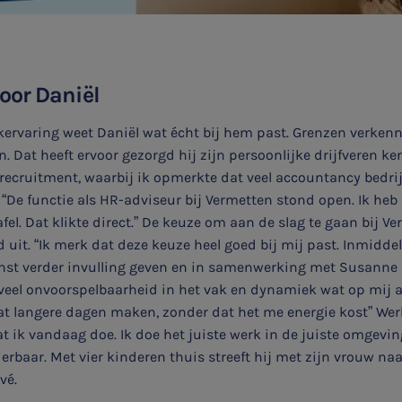
oor Daniël
kervaring weet Daniël wat écht bij hem past. Grenzen verken
 Dat heeft ervoor gezorgd hij zijn persoonlijke drijfveren kent
recruitment, waarbij ik opmerkte dat veel accountancy bedri
e functie als HR-adviseur bij Vermetten stond open. Ik heb 
fel. Dat klikte direct.” De keuze om aan de slag te gaan bij V
 uit. “Ik merk dat deze keuze heel goed bij mij past. Inmidde
enst verder invulling geven en in samenwerking met Susanne 
 veel onvoorspelbaarheid in het vak en dynamiek wat op mij 
t langere dagen maken, zonder dat het me energie kost” Wer
t ik vandaag doe. Ik doe het juiste werk in de juiste omgeving
erbaar. Met vier kinderen thuis streeft hij met zijn vrouw na
vé.