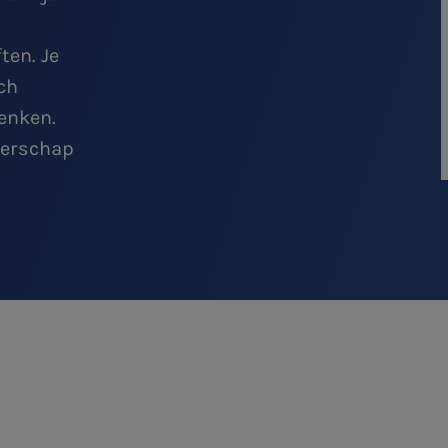
ten. Je
ch
enken.
merschap