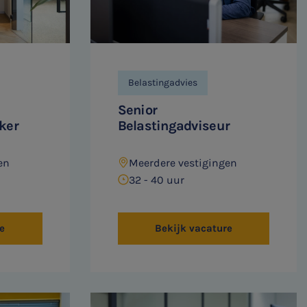
Belastingadvies
Senior
ker
Belastingadviseur
en
Meerdere vestigingen
32 - 40 uur
e
Bekijk vacature