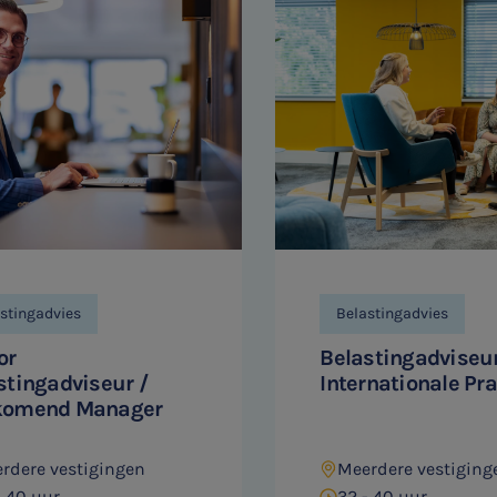
stingadvies
Belastingadvies
or
Belastingadviseu
stingadviseur /
Internationale Pra
komend Manager
rdere vestigingen
Meerdere vestiging
- 40 uur
32 - 40 uur