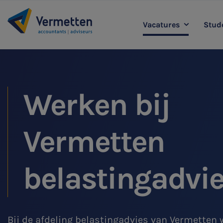
Vacatures
Stude
|
Accountancy
L
Agro
Werken bij
Belastingadvies
Staff & Support
Vermetten
belastingadvi
Bij de afdeling belastingadvies van Vermetten 