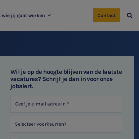

 wie jij gaat werken
Contact
dewerkersblog
Gilze
Diessen
West-Brabant
Sint-Oedenrode
Tilburg | Ringbaan
Tilburg audit | tax | advisory
Wil je op de hoogte blijven van de laatste
Valkenswaard
Helmond
vacatures? Schrijf je dan in voor onze
Uden
‘s-Hertogenbosch
jobalert.
Selecteer voorkeur(en)