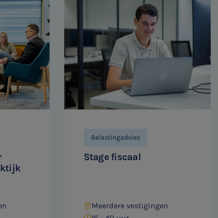
Belastingadvies
r
Stage fiscaal
ktijk
en
Meerdere vestigingen
16 - 40 uur