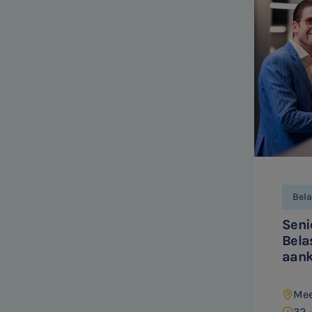
Belastingadvies
Accountancy
HR & Salaris
Contact
Locaties
Bela
Audit
Seni
Bela
aan
Mee
32 