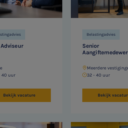
stingadvies
Belastingadvies
Adviseur
Senior
Aangiftemedewer
ze
Meerdere vestiging
- 40 uur
32 - 40 uur
Bekijk vacature
Bekijk vacatur