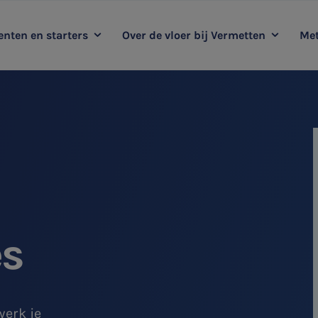
nten en starters
Over de vloer bij Vermetten
Met
oop mee met Vermetten
Kernwaarden
Duurzaamheidsadvies
Me
Ervaringsverhalen
Audit
HR & Salaris
es
werk je