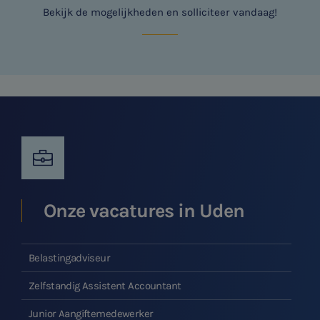
Bekijk de mogelijkheden en solliciteer vandaag!
SNEL UW ANTWOORD VINDEN
Zonder gedoe
Typ hieronder uw zoekterm

Onze vacatures in Uden
Meest gezochte onderwerpen
Belastingadviseur
Vacatures
Zelfstandig Assistent Accountant
Stages
Junior Aangiftemedewerker