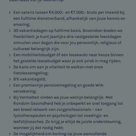
Een salaris tussen €4.000,- en €7.000,- bruto per maand bij
een fulltime dienstverband, afhankelijk van jouw kennis en
ervaring;
30 vakantiedagen op fulltime basis. Bovendien bieden we
flexibiliteit: je kunt jaarlijks drie vastgestelde feestdagen
omruilen voor dagen die voor jou persoonlijk, religieus of
cultureel belangrijk zijn;
Een mobiliteitsbudget óf een leaseauto naar keuze binnen
het gestelde leasebudget waar je ook privé in mag rijden;
De kans om aan je vitaliteit te werken met onze
fietsleaseregeling;
8% vakantiegeld;
Een premievrije pensioenregeling en goede WIA-
verzekering;
Bij Vermetten vinden we jouw welzijn belangrijk. Met
Rondom Gezondheid heb je onbeperkt en snel toegang tot
een breed netwerk van zorgprofessionals – van
fysiotherapeuten en psychologen tot voedings- en
leefstijlcoaches. Zo krijg je altijd de juiste ondersteuning,
wanneer jij dat nodig hebt;
De mogelijkheid om korting op jouw aanvullende