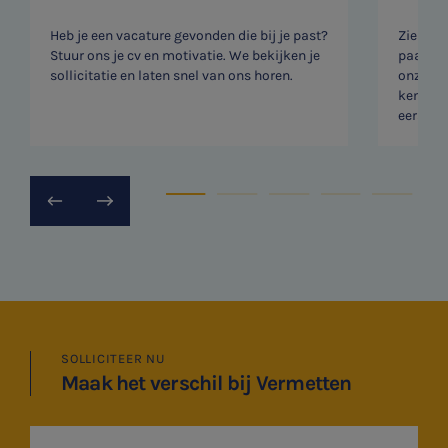
Heb je een vacature gevonden die bij je past?
Zien we
Stuur ons je cv en motivatie. We bekijken je
paar vr
sollicitatie en laten snel van ons horen.
onze rec
kennism
eerste v
SNEL UW ANTWOORD VINDEN
Zonder gedoe
Typ hieronder uw zoekterm

SOLLICITEER NU
Maak het verschil bij Vermetten
Meest gezochte onderwerpen
Vacatures