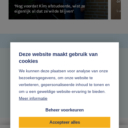
ontwi
‘Nog voordat Kim afstudeerde, wist ze
Lucas
eigenlijk al dat ze wilde blijven’
Deze website maakt gebruik van
cookies
Zonder gedoe.
We kunnen deze plaatsen voor analyse van onze
bezoekersgegevens, om onze website te
Volg ons online
verbeteren, gepersonaliseerde inhoud te tonen en
om u een geweldige website-ervaring te bieden.
Meer informatie
Beheer voorkeuren
Accepteer alles