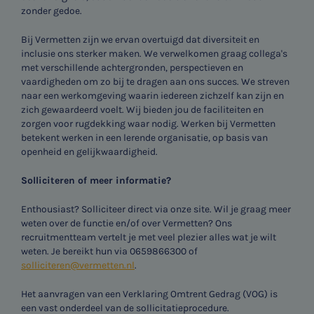
zonder gedoe.
Bij Vermetten zijn we ervan overtuigd dat diversiteit en
inclusie ons sterker maken. We verwelkomen graag collega's
met verschillende achtergronden, perspectieven en
vaardigheden om zo bij te dragen aan ons succes. We streven
naar een werkomgeving waarin iedereen zichzelf kan zijn en
zich gewaardeerd voelt. Wij bieden jou de faciliteiten en
zorgen voor rugdekking waar nodig. Werken bij Vermetten
betekent werken in een lerende organisatie, op basis van
openheid en gelijkwaardigheid.
Solliciteren of meer informatie?
Enthousiast? Solliciteer direct via onze site. Wil je graag meer
weten over de functie en/of over Vermetten? Ons
recruitmentteam vertelt je met veel plezier alles wat je wilt
weten. Je bereikt hun via 0659866300 of
solliciteren@vermetten.nl
.
Het aanvragen van een Verklaring Omtrent Gedrag (VOG) is
een vast onderdeel van de sollicitatieprocedure.