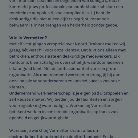
van financiën, coachen en begeleiden van collega's, maar
kenmerkt jouw professionele persoonlijkheid zich door een
moeiteloze aanpak, vrij van complicaties. Jij bent de
deskundige die niet alleen cijfers begrijpt, maar ook
bekwaam is in het brengen van helderheid zonder gedoe.
Wie is Vermetten?
Met elf vestigingen verspreid over Noord-Brabant maken wij
graag hét verschil voor onze klanten. Dat lukt ons alleen met
betrokken, enthousiaste en deskundige medewerkers. Elk
kantoor is kleinschalig en overzichtelijk waardoor iedereen
elkaar goed kent. Mét de professionaliteit van een grote
organisatie. Als ondernemend werknemer draag jij bij aan
onze passie voor ondernemen en aan het succes van onze
klanten.
Ondernemend werknemerschap is je eigen pad uitstippelen en
zelf keuzes maken. Wij bieden jou de faciliteiten en zorgen
voor rugdekking waar nodig is. Werken bij Vermetten
betekent werken in een lerende organisatie, op basis van
openheid en gelijkwaardigheid.
Wanneer je werkt bij Vermetten draait alles om
deskundigheid, daadkracht en doeltreffendheid. En dat