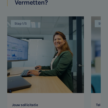
Vermetten?
Stap 1/5
Stap 
Jouw sollicitatie
Telefon