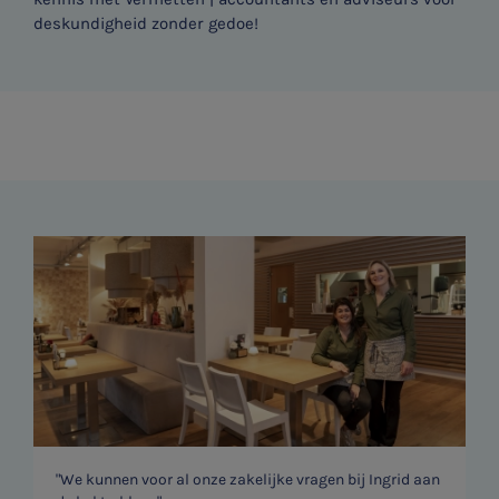
SNEL UW ANTWOORD VINDEN
deskundigheid zonder gedoe!
Zonder gedoe
Typ hieronder uw zoekterm

Meest gezochte onderwerpen
Vacatures
Stages
Belastingadvies
Accountancy
HR & Salaris
"We kunnen voor al onze zakelijke vragen bij Ingrid aan