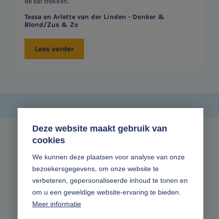
de bel trekken."
Contact
Tessa en Arlette van der Linden -
Donker &
Blond/Zus & Zo
Locaties
Lees verder
Audit
Deze website maakt gebruik van
cookies
Zonder gedoe.
We kunnen deze plaatsen voor analyse van onze
bezoekersgegevens, om onze website te
Volg ons online
verbeteren, gepersonaliseerde inhoud te tonen en
om u een geweldige website-ervaring te bieden.
Meer informatie