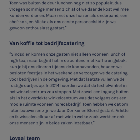
Toen was buiten de deur lunchen nog niet zo populair, dus
vroegen sommige mensen zich af of we daar de kost wel mee
konden verdienen. Maar met onze huizen als onderpand, een
chef-kok, en Mieke als ons eerste personeelslid zijn we
gewoon enthousiast gestart.”
Van koffie tot bedrijfscatering
SNEL UW ANTWOORD VINDEN
Zonder gedoe
“Sindsdien komen onze gasten niet alleen voor een lunch of
high tea, maar begint het in de ochtend met koffie en gebak,
Typ hieronder uw zoekterm
kun je bij ons dineren tijdens de koopavonden, houden we
besloten feestjes in het weekend en verzorgen we de catering
voor bedrijven in de omgeving. Met dat laatste vullen we de

rustige uurtjes op. In 2014 hoorden we dat de textielwinkel in
het winkelcentrum zou stoppen. Met zowel een ingang buiten
als in het overdekte winkelcentrum was dat volgens ons een
Meest gezochte onderwerpen
mooie ruimte voor een horecabedrijf. Toen hebben we dat om
laten bouwen en zijn we daar Donker en Blond gestart. Arlette
Vacatures
en ik wisselen elkaar af met wie in welke zaak werkt en ook
onze mensen zijn in beide zaken inzetbaar.”
Stages
Loyaal team