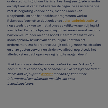
ondersteund. Ingrid van Riel is al heel lang een goede vriendin
en helpt ons al vanaf het allereerste begin. Ze assisteerde ons
met de begroting voor de bank, met de Kamer van
Koophandel en hoe het boekhoudprogramma werkte.
Rekenraad Vermetten doet ook onze
salarisadministratie
en
nog steeds trekken we met al onze zakelijke vragen bij Ingrid
aan de bel. En dat is fijn, want wij ondernemen vooral met ons
hart en veel minder met ons hoofd. Daarom maakt ze ons
soms opnieuw bewust van de zakelijke kant van het
ondernemen. Dat hoort er natuurlijk ook bij, maar meedraaien
en onze gasten verwennen vinden we allebei nog steeds het
allerleukst en dat hopen we nog lang te mogen doen.”
Zoekt u ook assistentie door een betrokken en deskundig
accountantskantoor bij het ondernemen in uitdagende tijden?
Neem dan vrijblijvend
contact
met ons op voor meer
informatie of een afspraak met één van onze
bedrijfsadviseurs.