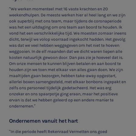
Belastingadvies
“We werken momenteel met 16 vaste krachten en 20
weekendhulpen. De meeste werken hier al heel lang en we zijn
Accountancy
ook superblij met ons team, maar tijdens de coronaperiode
was het een uitdaging om ons team aan boord te houden. Ik
HR & Salaris
vond het een verschrikkelijke tijd. We moesten zomaar ineens
dicht, terwijl we volop voorraad ingekocht hadden. Het gevolg
was dat we veel hebben weggegeven om het niet te hoeven
Contact
weggooien. In de elf maanden dat we dicht waren liepen alle
kosten natuurlijk gewoon door. Dan pas zie je hoeveel dat is.
Locaties
Om onze mensen te kunnen blijven betalen en aan boord te
houden zijn we toen met elkaar van alles gaan doen. We zijn
Audit
maaltijden gaan bezorgen, hebben take-away opgestart,
allerlei boxen samengesteld, met elkaar bonbons ingepakt en
zelfs ons personeel tijdelijk gedetacheerd. Het was erg
onzeker en ons spaarpotje ging eraan, maar het positieve
ervan is dat we hebben geleerd op een andere manier te
ondernemen.”
Ondernemen vanuit het hart
“In die periode heeft Rekenraad Vermetten ons goed