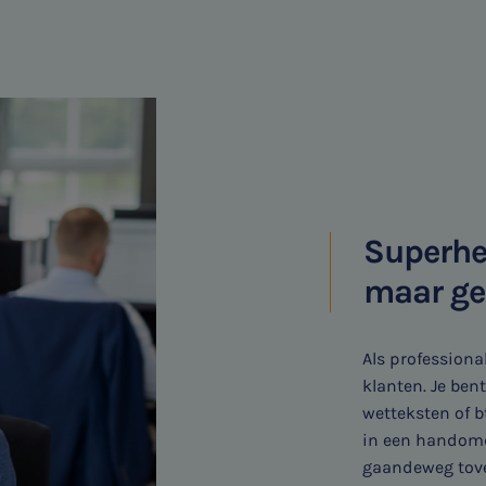
Superhe
maar g
Als professiona
klanten. Je ben
wetteksten of b
in een handomdr
gaandeweg tover