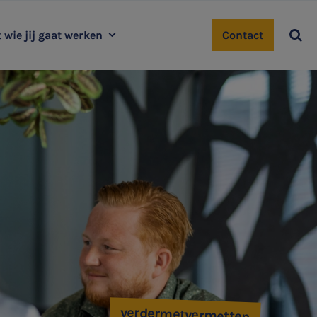

 wie jij gaat werken
Contact
dewerkersblog
Gilze
Diessen
West-Brabant
Sint-Oedenrode
Tilburg | Ringbaan
Tilburg audit | tax | advisory
Valkenswaard
Helmond
Uden
‘s-Hertogenbosch
verdermetvermetten