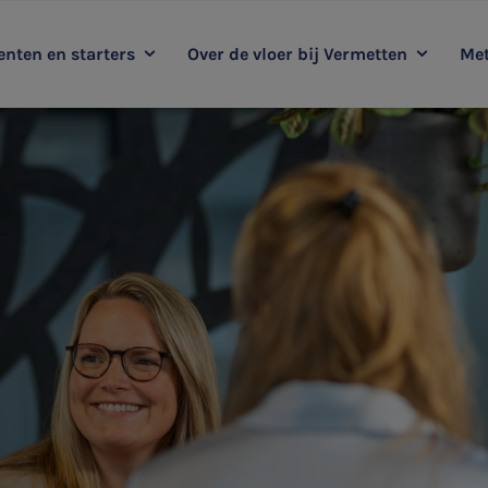
nten en starters
Over de vloer bij Vermetten
Met
oop mee met Vermetten
Kernwaarden
Duurzaamheidsadvies
Me
Ervaringsverhalen
Audit
HR & Salaris