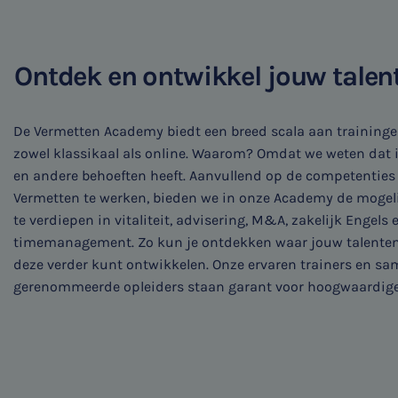
Ontdek en ontwikkel jouw talen
SNEL UW ANTWOORD VINDEN
De Vermetten Academy biedt een breed scala aan traininge
Zonder gedoe
zowel klassikaal als online. Waarom? Omdat we weten dat 
en andere behoeften heeft. Aanvullend op de competenties d
Typ hieronder uw zoekterm
Vermetten te werken, bieden we in onze Academy de mogel
te verdiepen in vitaliteit, advisering, M&A, zakelijk Engels 

timemanagement. Zo kun je ontdekken waar jouw talenten 
deze verder kunt ontwikkelen. Onze ervaren trainers en 
gerenommeerde opleiders staan garant voor hoogwaardige
Meest gezochte onderwerpen
Vacatures
Stages