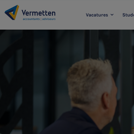
Vacatures
Stude
|
Accountancy
L
Agro
Belastingadvies
Staff & Support