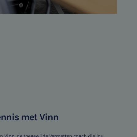
nnis met Vinn
n Vinn, de toegewijde Vermetten coach die jou