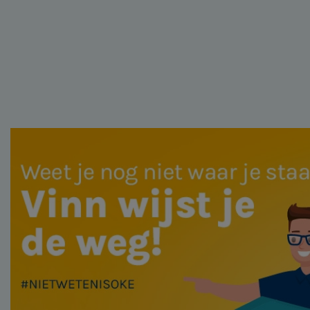
Belastingadvies
Accountancy
HR & Salaris
Contact
Locaties
Audit