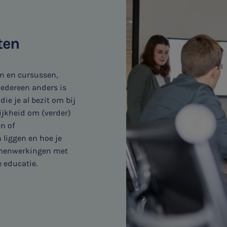
ten
n en cursussen,
iedereen anders is
ie je al bezit om bij
ijkheid om (verder)
en of
liggen en hoe je
samenwerkingen met
 educatie.