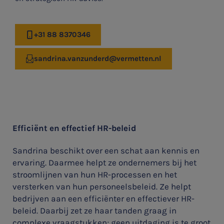
+31 88 8370346
SNEL UW ANTWOORD VINDEN
sandrina.vanzunderd@vermetten.nl
Zonder gedoe
Typ hieronder uw zoekterm

Efficiënt en effectief HR-beleid
Meest gezochte onderwerpen
Sandrina beschikt over een schat aan kennis en
ervaring. Daarmee helpt ze ondernemers bij het
Vacatures
stroomlijnen van hun HR-processen en het
versterken van hun personeelsbeleid. Ze helpt
Stages
bedrijven aan een efficiënter en effectiever HR-
beleid. Daarbij zet ze haar tanden graag in
Belastingadvies
complexe vraagstukken; geen uitdaging is te groot