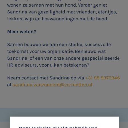
wonen ze samen met hun hond. Verder geniet
Sandrina van gezelligheid met vrienden, etentjes,
lekkere wijn en boswandelingen met de hond.
Meer weten?
Samen bouwen we aan een sterke, succesvolle
toekomst voor uw organisatie. Benieuwd wat
Sandrina, of een van onze andere gespecialiseerde
HR-adviseurs, voor u kan betekenen?
Neem contact met Sandrina op via
+31 88 8370346
of
sandrina.vanzunderd@vermetten.nl