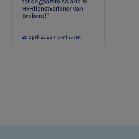
tot de gaafste salaris &
HR-dienstverlener van
Audit
Brabant!”
26 april 2023
5 minuten