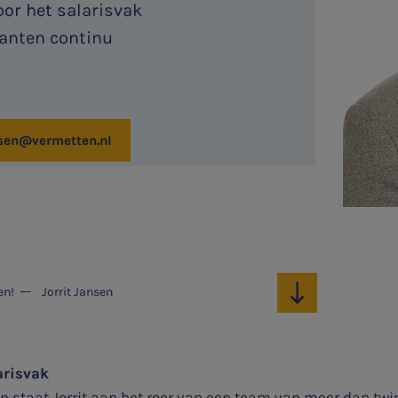
oor het salarisvak
lanten continu
nsen@vermetten.nl
en!
Jorrit Jansen
arisvak
 staat Jorrit aan het roer van een team van meer dan twint