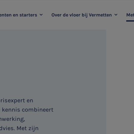
nten en starters
Over de vloer bij Vermetten
Met
oop mee met Vermetten
Kernwaarden
Duurzaamheidsadvies
Me
Ervaringsverhalen
Audit
HR & Salaris
arisexpert en
e kennis combineert
nwerking,
dvies. Met zijn