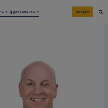

 wie jij gaat werken
Contact
dewerkersblog
Gilze
Diessen
West-Brabant
Sint-Oedenrode
Tilburg | Ringbaan
Tilburg audit | tax | advisory
Valkenswaard
Helmond
Uden
‘s-Hertogenbosch