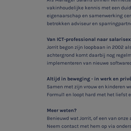
vakinhoudelijke kennis met een duide
eigenaarschap en samenwerking centra
betrokken adviseur en sparringpartne
Van ICT-professional naar salarisex
Jorrit begon zijn loopbaan in 2002 al
achtergrond komt daarbij nog regelma
implementeren van nieuwe softwareo
Altijd in beweging - in werk en priv
Samen met zijn vrouw en kinderen woon
SNEL UW ANTWOORD VINDEN
Formul1 en loopt hard met het liefst e
Zonder gedoe
Meer weten?
Typ hieronder uw zoekterm
Benieuwd wat Jorrit, of een van onze
Neem contact met hem op via onders
