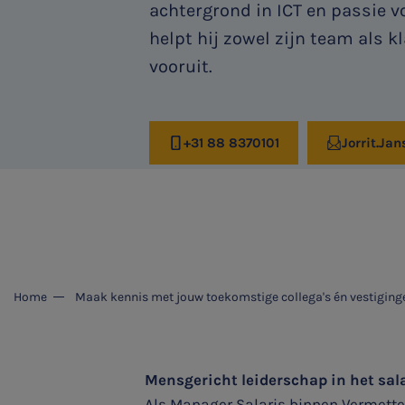
achtergrond in ICT en passie v
helpt hij zowel zijn team als k
vooruit.
+31 88 8370101
Jorrit.Ja
Home
Maak kennis met jouw toekomstige collega's én vestiging
Mensgericht leiderschap in het sal
Als Manager Salaris binnen Vermetten