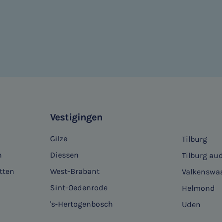
Vestigingen
Gilze
Tilburg
n
Diessen
Tilburg aud
tten
West-Brabant
Valkenswa
Sint-Oedenrode
Helmond
's-Hertogenbosch
Uden