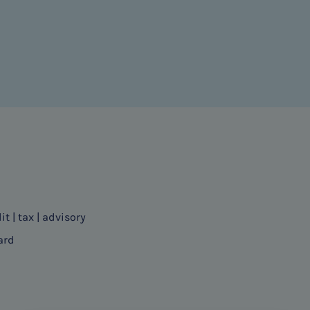
it | tax | advisory
ard