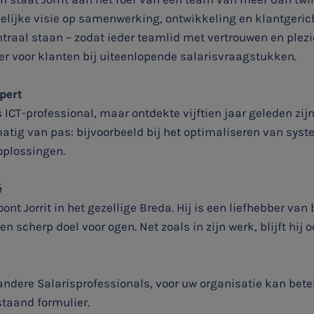
lijke visie op samenwerking, ontwikkeling en klantgericht
al staan – zodat ieder teamlid met vertrouwen en plezier z
r voor klanten bij uiteenlopende salarisvraagstukken.
pert
s ICT-professional, maar ontdekte vijftien jaar geleden zij
tig van pas: bijvoorbeeld bij het optimaliseren van syst
plossingen.
é
t Jorrit in het gezellige Breda. Hij is een liefhebber van 
en scherp doel voor ogen. Net zoals in zijn werk, blijft hij
 andere Salarisprofessionals, voor uw organisatie kan bet
taand formulier.