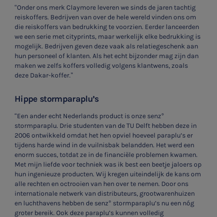
“Onder ons merk Claymore leveren we sinds de jaren tachtig

reiskoffers. Bedrijven van over de hele wereld vinden ons om
die reiskoffers van bedrukking te voorzien. Eerder lanceerden
we een serie met cityprints, maar werkelijk elke bedrukking is
Meest gezochte onderwerpen
mogelijk. Bedrijven geven deze vaak als relatiegeschenk aan
hun personeel of klanten. Als het echt bijzonder mag zijn dan
Vacatures
maken we zelfs koffers volledig volgens klantwens, zoals
deze Dakar-koffer.”
Stages
Hippe stormparaplu’s
Belastingadvies
“Een ander echt Nederlands product is onze senz°
stormparaplu. Drie studenten van de TU Delft hebben deze in
Accountancy
2006 ontwikkeld omdat het hen opviel hoeveel paraplu’s er
tijdens harde wind in de vuilnisbak belandden. Het werd een
HR & Salaris
enorm succes, totdat ze in de financiële problemen kwamen.
Met mijn liefde voor techniek was ik best een beetje jaloers op
Contact
hun ingenieuze producten. Wij kregen uiteindelijk de kans om
alle rechten en octrooien van hen over te nemen. Door ons
internationale netwerk van distributeurs, grootwarenhuizen
Locaties
en luchthavens hebben de senz° stormparaplu’s nu een nóg
groter bereik. Ook deze paraplu’s kunnen volledig