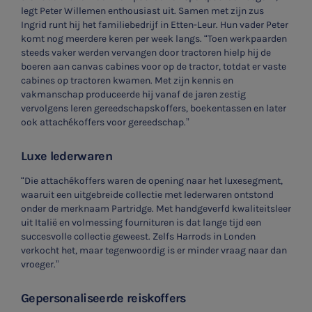
legt Peter Willemen enthousiast uit. Samen met zijn zus
Ingrid runt hij het familiebedrijf in Etten-Leur. Hun vader Peter
komt nog meerdere keren per week langs. “Toen werkpaarden
steeds vaker werden vervangen door tractoren hielp hij de
boeren aan canvas cabines voor op de tractor, totdat er vaste
cabines op tractoren kwamen. Met zijn kennis en
vakmanschap produceerde hij vanaf de jaren zestig
vervolgens leren gereedschapskoffers, boekentassen en later
ook attachékoffers voor gereedschap.”
Luxe lederwaren
“Die attachékoffers waren de opening naar het luxesegment,
waaruit een uitgebreide collectie met lederwaren ontstond
onder de merknaam Partridge. Met handgeverfd kwaliteitsleer
uit Italië en volmessing fournituren is dat lange tijd een
succesvolle collectie geweest. Zelfs Harrods in Londen
SNEL UW ANTWOORD VINDEN
verkocht het, maar tegenwoordig is er minder vraag naar dan
Zonder gedoe
vroeger.”
Typ hieronder uw zoekterm
Gepersonaliseerde reiskoffers