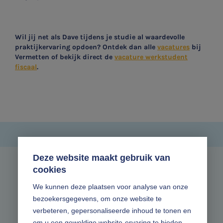
Wil jij net als Dave tijdens je studie al waardevolle
praktijkervaring opdoen? Ontdek dan alle
vacatures
bij
Vermetten of bekijk direct de
vacature werkstudent
fiscaal
.
Deze website maakt gebruik van
cookies
Zonder gedoe.
We kunnen deze plaatsen voor analyse van onze
bezoekersgegevens, om onze website te
Volg ons online
verbeteren, gepersonaliseerde inhoud te tonen en
om u een geweldige website-ervaring te bieden.