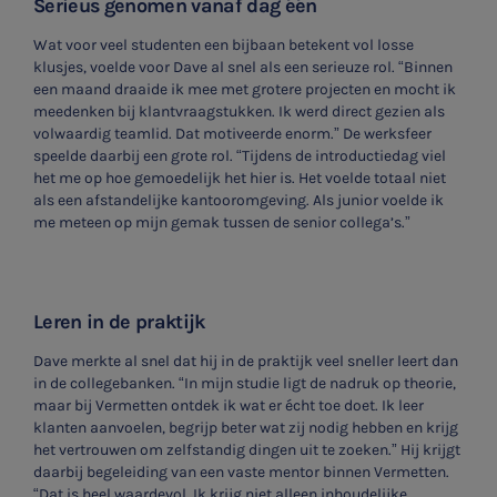
Serieus genomen vanaf dag één
Wat voor veel studenten een bijbaan betekent vol losse
klusjes, voelde voor Dave al snel als een serieuze rol. “Binnen
een maand draaide ik mee met grotere projecten en mocht ik
meedenken bij klantvraagstukken. Ik werd direct gezien als
volwaardig teamlid. Dat motiveerde enorm.”
De werksfeer
speelde daarbij een grote rol. “Tijdens de introductiedag viel
het me op hoe gemoedelijk het hier is. Het voelde totaal niet
als een afstandelijke kantooromgeving. Als junior voelde ik
me meteen op mijn gemak tussen de senior collega’s.”
SNEL UW ANTWOORD VINDEN
Zonder gedoe
Leren in de praktijk
Dave merkte al snel dat hij in de praktijk veel sneller leert dan
Typ hieronder uw zoekterm
in de collegebanken. “In mijn studie ligt de nadruk op theorie,
maar bij Vermetten ontdek ik wat er écht toe doet. Ik leer

klanten aanvoelen, begrijp beter wat zij nodig hebben en krijg
het vertrouwen om zelfstandig dingen uit te zoeken.”
Hij krijgt
daarbij begeleiding van een vaste mentor binnen Vermetten.
“Dat is heel waardevol. Ik krijg niet alleen inhoudelijke