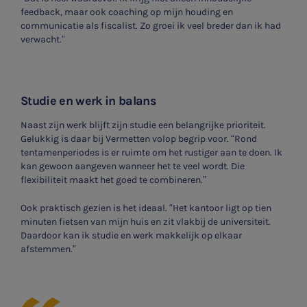
Meest gezochte onderwerpen
feedback, maar ook coaching op mijn houding en
communicatie als fiscalist. Zo groei ik veel breder dan ik had
Vacatures
verwacht.”
Stages
Belastingadvies
Studie en werk in balans
Accountancy
Naast zijn werk blijft zijn studie een belangrijke prioriteit.
Gelukkig is daar bij Vermetten volop begrip voor. “Rond
tentamenperiodes is er ruimte om het rustiger aan te doen. Ik
HR & Salaris
kan gewoon aangeven wanneer het te veel wordt. Die
flexibiliteit maakt het goed te combineren.”
Contact
Ook praktisch gezien is het ideaal. “Het kantoor ligt op tien
Locaties
minuten fietsen van mijn huis en zit vlakbij de universiteit.
Daardoor kan ik studie en werk makkelijk op elkaar
Audit
afstemmen.”