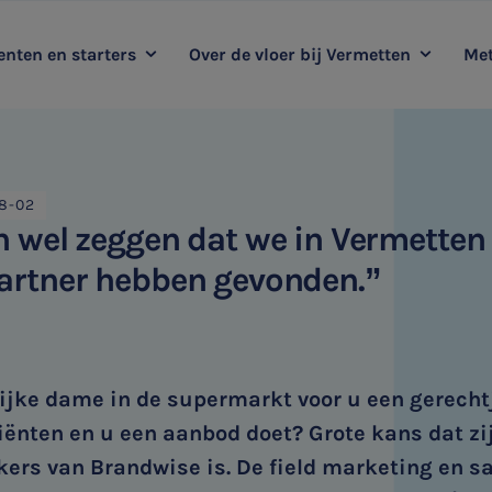
nten en starters
Over de vloer bij Vermetten
Met
oop mee met Vermetten
Kernwaarden
Duurzaamheidsadvies
Me
Ervaringsverhalen
Audit
8-02
HR & Salaris
n wel zeggen dat we in Vermetten
artner hebben gevonden.”
ijke dame in de supermarkt voor u een gerechtje,
iënten en u een aanbod doet? Grote kans dat zij
s van Brandwise is. De field marketing en sal