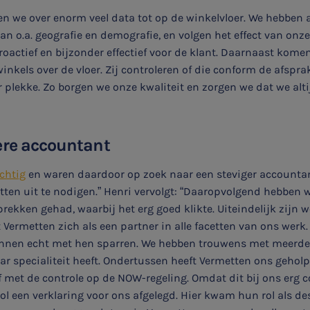
n we over enorm veel data tot op de winkelvloer. We hebben a
n o.a. geografie en demografie, en volgen het effect van onz
proactief en bijzonder effectief voor de klant. Daarnaast kom
nkels over de vloer. Zij controleren of die conform de afspra
lekke. Zo borgen we onze kwaliteit en zorgen we dat we alti
ere accountant
ichtig
en waren daardoor op zoek naar een steviger accounta
etten uit te nodigen.” Henri vervolgt: “Daaropvolgend hebben
ekken gehad, waarbij het erg goed klikte. Uiteindelijk zijn 
Vermetten zich als een partner in alle facetten van ons werk.
nnen echt met hen sparren. We hebben trouwens met meerd
ar specialiteit heeft. Ondertussen heeft Vermetten ons geholp
f met de controle op de NOW-regeling. Omdat dit bij ons erg
vol een verklaring voor ons afgelegd. Hier kwam hun rol als