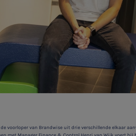
 de voorloper van Brandwise uit drie verschillende elkaar aan
men met Manager Finance & Control Henri van Wijk voert hij h