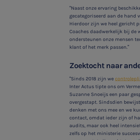
HR & Salaris
“Naast onze ervaring beschikke
gecategoriseerd aan de hand va
Contact
Hierdoor zijn we heel gericht 
Coaches daadwerkelijk bij de wi
Locaties
ondersteunen onze mensen ter p
klant of het merk passen.”
Audit
Zoektocht naar and
“Sinds 2018 zijn we
controlepl
Inter Actus tipte ons om Verm
Suzanne Snoeijs een paar gespr
overgestapt. Sindsdien bewijst 
denken met ons mee en we ku
contact, omdat ieder zijn of ha
audits, maar ook heel intensie
zelfs op het ministerie succes