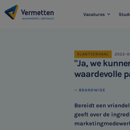
Vacatures
Stude
|
Accountancy
L
Agro
KLANTVERHAAL
2022-0
Belastingadvies
"Ja, we kunne
Staff & Support
waardevolle p
— BRANDWISE
Bereidt een vriendel
geeft over de ingred
marketingmedewerker