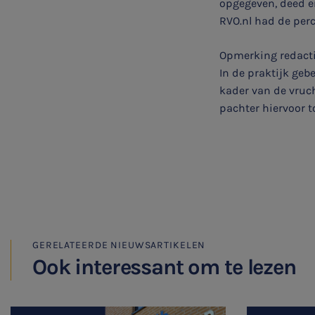
opgegeven, deed er 
Typ hieronder uw zoekterm
RVO.nl had de per

Opmerking redact
In de praktijk geb
kader van de vruc
Meest gezochte onderwerpen
pachter hiervoor 
Vacatures
Stages
Belastingadvies
Accountancy
GERELATEERDE NIEUWSARTIKELEN
Ook interessant om te lezen
HR & Salaris
Contact