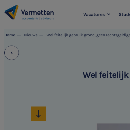
Vacatures
Stude
|
Home
Nieuws
Wel feitelijk gebruik grond, geen rechtsgeldige
Accountancy
L
Agro
Belastingadvies
Staff & Support
Wel feitelij