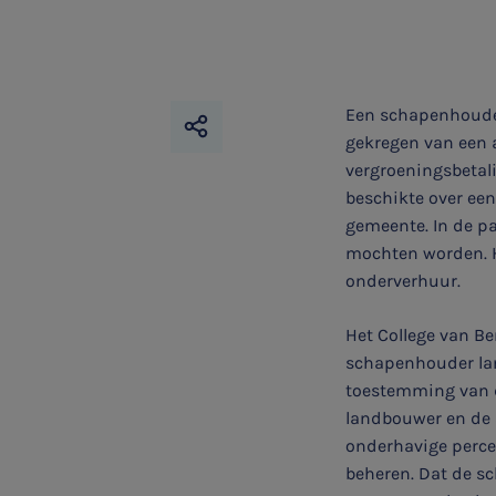
Een schapenhouder
gekregen van een 
vergroeningsbetal
beschikte over een
gemeente. In de p
mochten worden. H
onderverhuur.
Het College van Be
schapenhouder lan
toestemming van 
landbouwer en de 
SNEL UW ANTWOORD VINDEN
Zonder gedoe
onderhavige perce
beheren. Dat de s