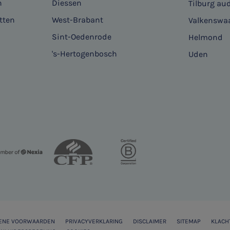
n
Diessen
Tilburg aud
tten
West-Brabant
Valkenswa
Sint-Oedenrode
Helmond
's-Hertogenbosch
Uden
ENE VOORWAARDEN
PRIVACYVERKLARING
DISCLAIMER
SITEMAP
KLACH