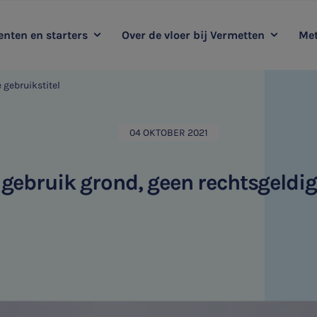
nten en starters
Over de vloer bij Vermetten
Met
 gebruikstitel
oop mee met Vermetten
Kernwaarden
Duurzaamheidsadvies
Me
Ervaringsverhalen
Audit
04 OKTOBER 2021
HR & Salaris
k gebruik grond, geen rechtsgeldig