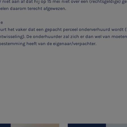
niet aan af dat hij op 15 mei niet over een (rechtsgeldige) ge
celen daarom terecht afgewezen.
ie
eurt het vaker dat een gepacht perceel onderverhuurd wordt (
htwisseling). De onderhuurder zal zich er dan wel van moete
toestemming heeft van de eigenaar/verpachter.
Aanmelden topic-meldingen
Ontvang meldingen bij belangrijke ontwikkelingen rondom
het topic: Stikstof
E-mailadres
Aanmelden