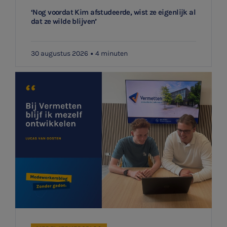
‘Nog voordat Kim afstudeerde, wist ze eigenlijk al
dat ze wilde blijven’
SNEL UW ANTWOORD VINDEN
Zonder gedoe
30 augustus 2026
4 minuten
Typ hieronder uw zoekterm

Meest gezochte onderwerpen
Aanmelden topic-meldingen
Vacatures
Ontvang meldingen bij belangrijke ontwikkelingen rondom
Stages
het topic: Stikstof
Belastingadvies
E-mailadres
Accountancy