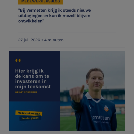
MEDEWERKERSBLOG
HR & Salaris
"Bij Vermetten krijg ik steeds nieuwe
uitdagingen en kan ik mezelf blijven
Aanmelden
ontwikkelen"
Contact
Locaties
27 juli 2026
4 minuten
Audit