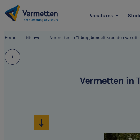
Vacatures
Stude
|
Home
Nieuws
Vermetten in Tilburg bundelt krachten vanuit
Accountancy
L
Agro
Belastingadvies
Staff & Support
Vermetten in 