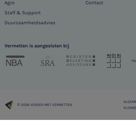
Agro
Contact
Staff & Support
Duurzaamheidsadvies
Vermetten is aangesloten bij
ALGEM
© 2026 VERDER MET VERMETTEN
KLOKKE