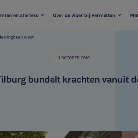
nten en starters
Over de vloer bij Vermetten
Met
 de Ringbaan West
oop mee met Vermetten
Kernwaarden
Duurzaamheidsadvies
Me
Ervaringsverhalen
Audit
11 OKTOBER 2019
HR & Salaris
Tilburg bundelt krachten vanuit 