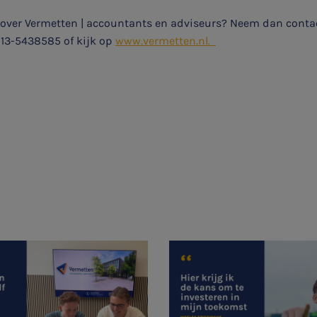
 over Vermetten | accountants en adviseurs? Neem dan conta
13-5438585 of kijk op
www.vermetten.nl.
Aanmelden topic-meldingen
Ontvang meldingen bij belangrijke ontwikkelingen rondom
het topic: Stikstof
E-mailadres
Aanmelden