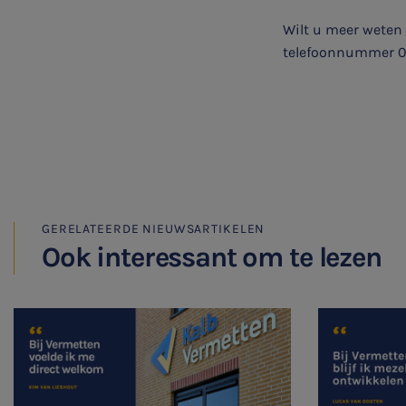

Wilt u meer weten
telefoonnummer 0
Meest gezochte onderwerpen
Vacatures
Stages
Belastingadvies
GERELATEERDE NIEUWSARTIKELEN
Ook interessant om te lezen
Accountancy
HR & Salaris
Contact
Locaties