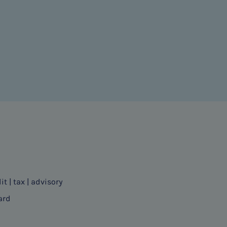
it | tax | advisory
ard