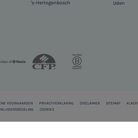
's-Hertogenbosch
Uden
ENE VOORWAARDEN
PRIVACYVERKLARING
DISCLAIMER
SITEMAP
KLACH
NLUIDERSREGELING
COOKIES