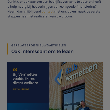

Denkt u er ook aan om een bedrijfsovername te doen en heeft
u hulp nodig bij het verkrijgen van een goede financiering?
Neem dan vrijblijvend
contact
met ons op en maak de eerste
stappen naar het realiseren van uw droom.
Meest gezochte onderwerpen
Aanmelden topic-meldingen
Vacatures
Ontvang meldingen bij belangrijke ontwikkelingen rondom
Stages
het topic: Stikstof
GERELATEERDE NIEUWSARTIKELEN
Ook interessant om te lezen
Belastingadvies
E-mailadres
Accountancy
HR & Salaris
Aanmelden
Contact
Locaties
Audit