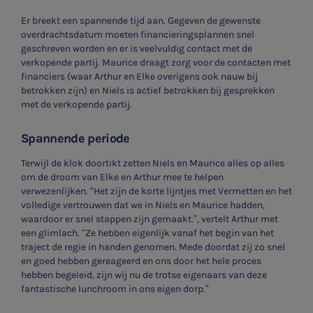
Er breekt een spannende tijd aan. Gegeven de gewenste
overdrachtsdatum moeten financieringsplannen snel
geschreven worden en er is veelvuldig contact met de
verkopende partij. Maurice draagt zorg voor de contacten met
financiers (waar Arthur en Elke overigens ook nauw bij
betrokken zijn) en Niels is actief betrokken bij gesprekken
met de verkopende partij.
Spannende periode
Terwijl de klok doortikt zetten Niels en Maurice alles op alles
om de droom van Elke en Arthur mee te helpen
verwezenlijken. “Het zijn de korte lijntjes met Vermetten en het
volledige vertrouwen dat we in Niels en Maurice hadden,
waardoor er snel stappen zijn gemaakt.”, vertelt Arthur met
een glimlach. “Ze hebben eigenlijk vanaf het begin van het
SNEL UW ANTWOORD VINDEN
Zonder gedoe
traject de regie in handen genomen. Mede doordat zij zo snel
en goed hebben gereageerd en ons door het hele proces
hebben begeleid, zijn wij nu de trotse eigenaars van deze
Typ hieronder uw zoekterm
fantastische lunchroom in ons eigen dorp.”