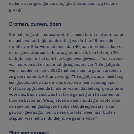
deden de vorige eigenaars erg goed, en zo doen wij het ook
graag.”
Dromen, durven, doen
Dat het jonge stel horeca-ambities heeft komt niet zomaar uit
de lucht vallen, blijkt uit de uitleg van Arthur: “Binnen de
familie van Elke wordt al meer dan 40 jaar, inmiddels door de
derde generatie, een cafetaria gerund en ik ben tot mijn 27e
bedrijfsleider in het café hier tegenover geweest.” Toen ze via-
via hoorden dat de toenmalige eigenaars van ’t Singeltje de
wens hadden om eind 2020 met pensioen te gaan aarzelden
ze geen moment. Arthur vervolgt: “’t Singeltje was al heel lang
een goedlopende zaak in ons dorp en alleen overdag open.
Met twee opgroeiende kinderen waren dat belangrijke criteria
voor ons. Daarnaast was het klein genoeg om het samen te
kunnen bestieren. We zijn toen op een middag in september
de zaak binnengestapt en hebben het de eigenaars maar
gewoon gevraagd. Toen we een uur later weer naar buiten
stapten, was het wel duidelijk: we gaan ervoor!”
Plan van aanpak