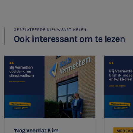
Meest gezochte onderwerpen
Vacatures
GERELATEERDE NIEUWSARTIKELEN
Stages
Ook interessant om te lezen
Belastingadvies
Accountancy
HR & Salaris
Contact
Locaties
Audit
‘Nog voordat Kim
MEDEWE