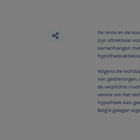
De rente en de kos
zijn aftrekbaar vo
samenhangen met de
hypotheekaktekoste
Volgens de rechtba
van geldleningen, 
SNEL UW ANTWOORD VINDEN
Zonder gedoe
de verplichte insc
vereist om het rec
hypotheek kan gee
Typ hieronder uw zoekterm
België gelegen eig
