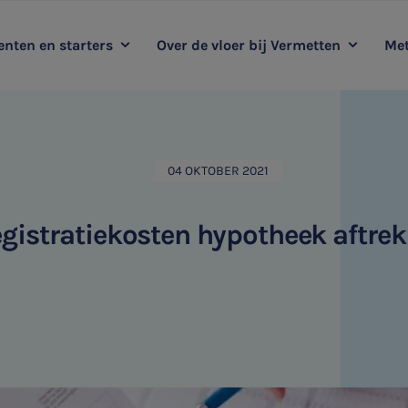
nten en starters
Over de vloer bij Vermetten
Met
oop mee met Vermetten
Kernwaarden
Duurzaamheidsadvies
Me
Ervaringsverhalen
Audit
04 OKTOBER 2021
HR & Salaris
gistratiekosten hypotheek aftre