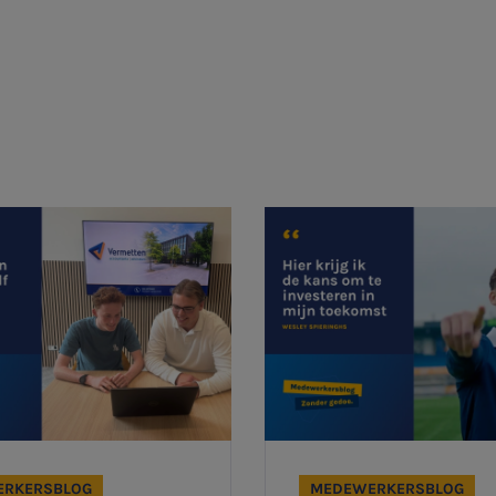
Aanmelden topic-meldingen
Ontvang meldingen bij belangrijke ontwikkelingen rondom
het topic: Stikstof
E-mailadres
Aanmelden
RKERSBLOG
MEDEWERKERSBLOG