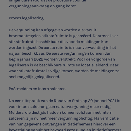
langer duren voordat de procedure voor de
vergunningsaanvraag op gang komt.
Proces legalisering
De vergunning kan afgegeven worden als vanuit
bronmaatregelen stikstofruimte is gecreëerd. Daarmee is er
stikstofruimte beschikbaar die voor de meldingen kan
worden ingezet. De eerste ruimte is naar verwachting in het
najaar beschikbaar. De eerste vergunningen kunnen dan
begin januari 2022 worden verstrekt. Voor de volgorde van
legaliseren is de beschikbare ruimte en locatie leidend. Daar
waar stikstofruimte is vrijgekomen, worden de meldingen zo
snel mogelijk gelegaliseerd.
PAS-melders en intern salderen
Na een uitspraak van de Raad van State op 20 januari 2021 is
voor intern salderen geen natuurvergunning meer nodig.
Melders, die destijds hadden kunnen volstaan met intern
salderen, zijn nu niet meer vergunningplichtig. Na verificatie
van hun gegevens ontvangen initiatiefnemers hierover een
bevestiging vanuit het bevoegd gezag. Indien initiatiefnemers