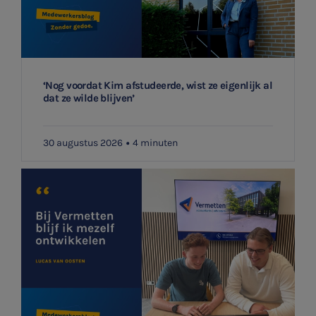

Meest gezochte onderwerpen
Aanmelden topic-meldingen
Vacatures
‘Nog voordat Kim afstudeerde, wist ze eigenlijk al
dat ze wilde blijven’
Ontvang meldingen bij belangrijke ontwikkelingen rondom
Stages
het topic: Stikstof
30 augustus 2026
4 minuten
Belastingadvies
E-mailadres
Accountancy
HR & Salaris
Aanmelden
Contact
Locaties
Audit