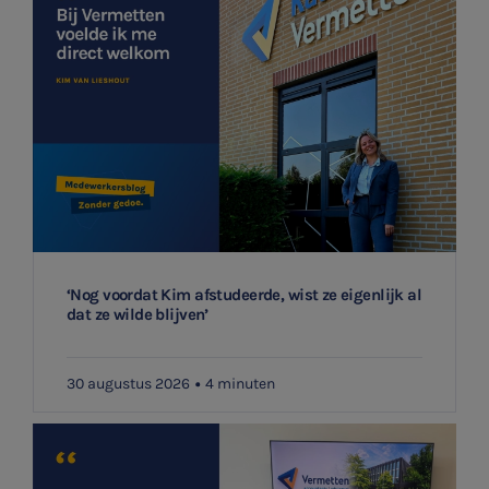
Typ hieronder uw zoekterm

Meest gezochte onderwerpen
Aanmelden topic-meldingen
Vacatures
Ontvang meldingen bij belangrijke ontwikkelingen rondom
Stages
het topic: Stikstof
‘Nog voordat Kim afstudeerde, wist ze eigenlijk al
Belastingadvies
dat ze wilde blijven’
E-mailadres
Accountancy
30 augustus 2026
4 minuten
HR & Salaris
Aanmelden
Contact