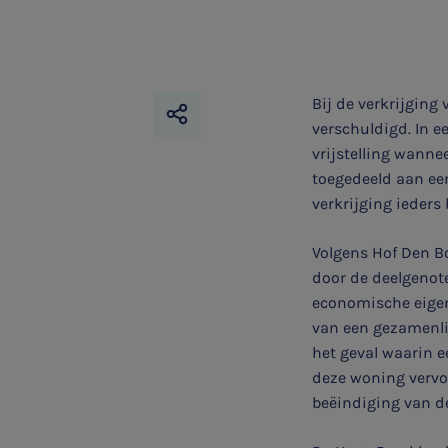
Bij de verkrijging
verschuldigd. In ee
vrijstelling wann
toegedeeld aan een
verkrijging ieders
Volgens Hof Den Bo
door de deelgenot
economische eigen
van een gezamenlij
het geval waarin 
deze woning vervo
beëindiging van 
SNEL UW ANTWOORD VINDEN