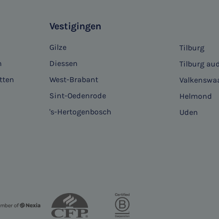
Vestigingen
Gilze
Tilburg
n
Diessen
Tilburg aud
tten
West-Brabant
Valkenswa
Sint-Oedenrode
Helmond
's-Hertogenbosch
Uden