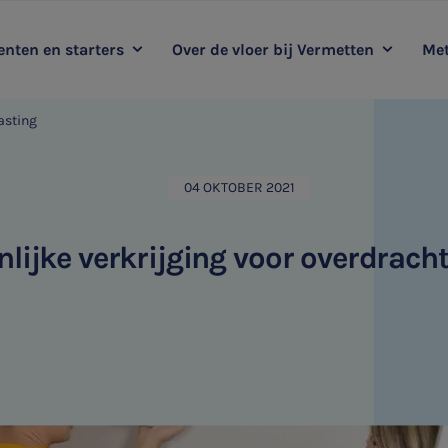
nten en starters
Over de vloer bij Vermetten
Met
asting
oop mee met Vermetten
Kernwaarden
Duurzaamheidsadvies
Me
Ervaringsverhalen
Audit
04 OKTOBER 2021
HR & Salaris
lijke verkrijging voor overdrach