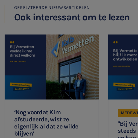
HR & Salaris
GERELATEERDE NIEUWSARTIKELEN
Ook interessant om te lezen
Contact
Locaties
Audit
‘Nog voordat Kim
MEDEWE
afstudeerde, wist ze
"Bij Ve
eigenlijk al dat ze wilde
steeds
blijven’
en kan 