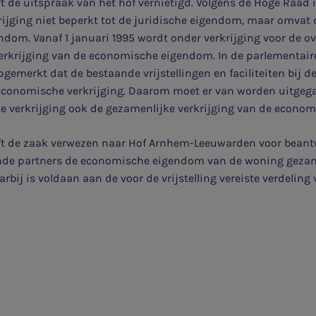
 de uitspraak van het hof vernietigd. Volgens de Hoge Raad i
rijging niet beperkt tot de juridische eigendom, maar omvat 
dom. Vanaf 1 januari 1995 wordt onder verkrijging voor de o
erkrijging van de economische eigendom. In de parlementair
pgemerkt dat de bestaande vrijstellingen en faciliteiten bij de
 economische verkrijging. Daarom moet er van worden uitgeg
e verkrijging ook de gezamenlijke verkrijging van de econom
t de zaak verwezen naar Hof Arnhem-Leeuwarden voor beant
Aanmelden topic-meldingen
de partners de economische eigendom van de woning gezam
rbij is voldaan aan de voor de vrijstelling vereiste verdeling 
Ontvang meldingen bij belangrijke ontwikkelingen rondom
het topic: Stikstof
E-mailadres