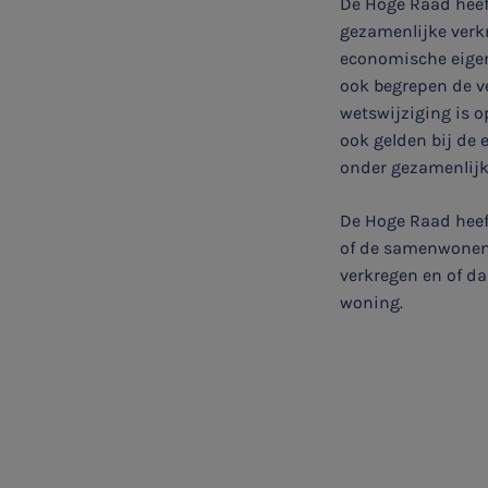
De Hoge Raad heeft
Zonder gedoe
gezamenlijke verk
economische eigen
Typ hieronder uw zoekterm
ook begrepen de v
wetswijziging is o
ook gelden bij de

onder gezamenlijk
De Hoge Raad heef
Meest gezochte onderwerpen
of de samenwonen
Vacatures
verkregen en of daa
woning.
Stages
Belastingadvies
Accountancy