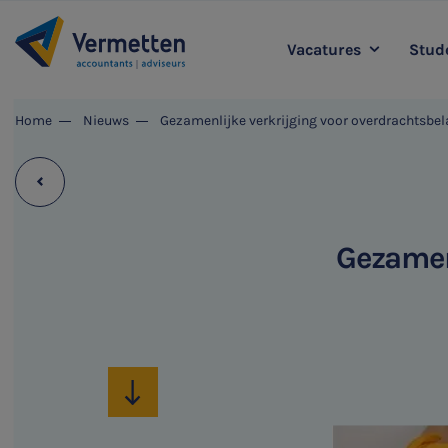
Vacatures
Stude
|
Home
Nieuws
Gezamenlijke verkrijging voor overdrachtsbel
Accountancy
L
Agro
Belastingadvies
Staff & Support
Gezamen