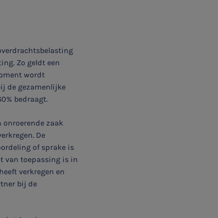
 overdrachtsbelasting
ting. Zo geldt een
moment wordt
bij de gezamenlijke
 60% bedraagt.
en onroerende zaak
verkregen. De
ordeling of sprake is
et van toepassing is in
eeft verkregen en
ner bij de