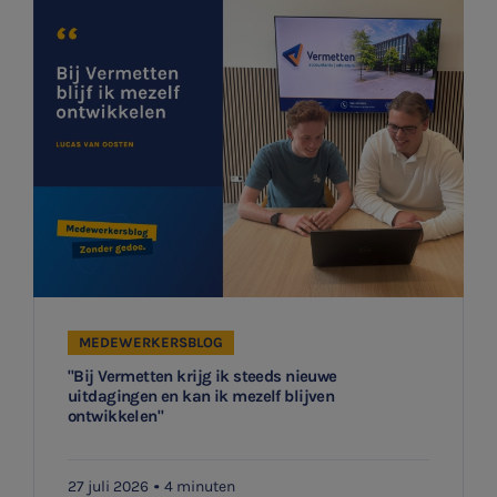
Ontvang meldingen bij belangrijke ontwikkelingen rondom
Stages
het topic: Stikstof
Belastingadvies
E-mailadres
Accountancy
HR & Salaris
Aanmelden
Contact
Locaties
MEDEWERKERSBLOG
Audit
"Bij Vermetten krijg ik steeds nieuwe
uitdagingen en kan ik mezelf blijven
ontwikkelen"
27 juli 2026
4 minuten