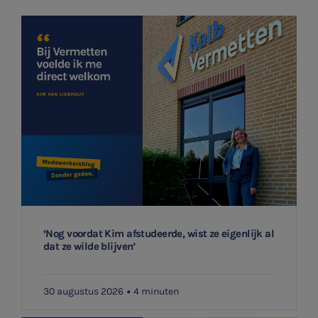
SNEL UW ANTWOORD VINDEN
Zonder gedoe
Typ hieronder uw zoekterm
‘Nog voordat Kim afstudeerde, wist ze eigenlijk al

dat ze wilde blijven’
Meest gezochte onderwerpen
30 augustus 2026
4 minuten
Aanmelden topic-meldingen
Vacatures