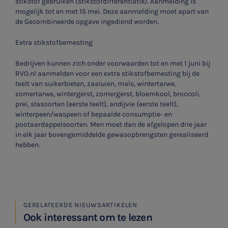
stikstof gebruiken (stikstofdifferentiatie). Aanmelding is
mogelijk tot en met 15 mei. Deze aanmelding moet apart van
de Gecombineerde opgave ingediend worden.
Extra stikstofbemesting
Bedrijven kunnen zich onder voorwaarden tot en met 1 juni bij
RVO.nl aanmelden voor een extra stikstofbemesting bij de
teelt van suikerbieten, zaaiuien, maïs, wintertarwe,
zomertarwe, wintergerst, zomergerst, bloemkool, broccoli,
prei, slasoorten (eerste teelt), andijvie (eerste teelt),
winterpeen/waspeen of bepaalde consumptie- en
pootaardappelsoorten. Men moet dan de afgelopen drie jaar
in elk jaar bovengemiddelde gewasopbrengsten gerealiseerd
hebben.
GERELATEERDE NIEUWSARTIKELEN
Ook interessant om te lezen