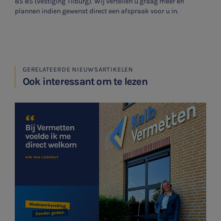
85 85 (vestiging Tilburg). Wij vertellen u graag meer en
plannen indien gewenst direct een afspraak voor u in.
Meest gezochte onderwerpen
Aanmelden topic-meldingen
Vacatures
Ontvang meldingen bij belangrijke ontwikkelingen rondom
Stages
GERELATEERDE NIEUWSARTIKELEN
het topic: Stikstof
Ook interessant om te lezen
Belastingadvies
E-mailadres
Accountancy
HR & Salaris
Aanmelden
Contact
Locaties
Audit