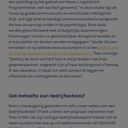
een opleiding op het gebied van Neuro Linguïstisch
Programmeren, ook wel NLP genoemd. “In deze studie ligt de
focus op goede communicatie en emotionele intelligentie
(EQ). Je krijgt diverse handige communicatietools aangereikt
die hun oorsprong vinden in de psychologie. Deze tools
worden gecombineerd met zintuigelijke waarnemingen.
Klantvragen kunnen zo gemakkelijker doorgrond worden en
er kan sneller tot de kern worden overgegaan.” Eerder dit jaar
verscheen er op website www.accountant.nl al een
artikel over
NLP en de toepassing ervan in de accountancy.
Theo vervolgt:
“Dankzij de tools van NLP kan ik altijd levelen met mijn
gesprekspartner, ongeacht zijn of haar achtergrond of beroep.
Ik ben daardoor in staat om echt contact te leggen en
effectiever en overtuigender te adviseren.”
SNEL UW ANTWOORD VINDEN
Zonder gedoe
Ook behoefte aan bedrijfsadvies?
Bent u nieuwsgierig geworden en wilt u meer weten over een
Typ hieronder uw zoekterm
bedrijfsadvies? Of wilt u direct een afspraak inplannen met
Theo of één van zijn collega-bedrijfsadviseurs? Aarzel niet en

neem contact met ons op via telefoonnummer +31 (0)13 543