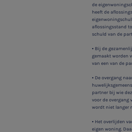
de eigenwoningsc
heeft de aflossing
eigenwoningschuld
aflossingsstand t
schuld van de par
SNEL UW ANTWOORD VINDEN
Zonder gedoe
• Bij de gezamenl
gemaakt worden va
van een van de par
Typ hieronder uw zoekterm
• De overgang naar

huwelijksgemeensc
partner bij wie de
voor de overgang 
Meest gezochte onderwerpen
wordt niet langer
Vacatures
• Het overlijden v
eigen woning. Daa
Stages