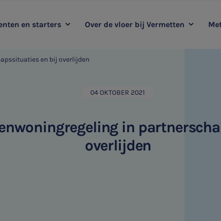
nten en starters
Over de vloer bij Vermetten
Met
pssituaties en bij overlijden
oop mee met Vermetten
Kernwaarden
Duurzaamheidsadvies
Me
Ervaringsverhalen
Audit
04 OKTOBER 2021
HR & Salaris
nwoningregeling in partnerschap
overlijden