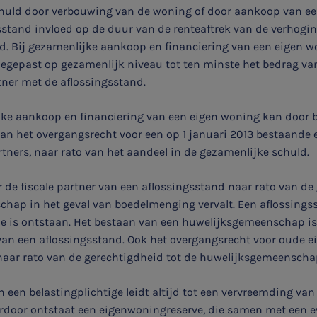
huld door verbouwing van de woning of door aankoop van e
sstand invloed op de duur van de renteaftrek van de verhogi
. Bij gezamenlijke aankoop en financiering van een eigen w
oegepast op gezamenlijk niveau tot ten minste het bedrag van
tner met de aflossingsstand.
ijke aankoop en financiering van een eigen woning kan door 
n het overgangsrecht voor een op 1 januari 2013 bestaande
tners, naar rato van het aandeel in de gezamenlijke schuld.
 de fiscale partner van een aflossingsstand naar rato van de
hap in het geval van boedelmenging vervalt. Een aflossingsst
ze is ontstaan. Het bestaan van een huwelijksgemeenschap is
van een aflossingsstand. Ook het overgangsrecht voor oude
Aanmelden topic-meldingen
 naar rato van de gerechtigdheid tot de huwelijksgemeenscha
an een belastingplichtige leidt altijd tot een vervreemding van
Ontvang meldingen bij belangrijke ontwikkelingen rondom
rdoor ontstaat een eigenwoningreserve, die samen met een 