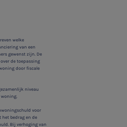
hreven welke
anciering van een
ners gewenst zijn. De
8 over de toepassing
woning door fiscale
gezamenlijk niveau
 woning.
enwoningschuld voor
t het bedrag en de
uld. Bij verhoging van