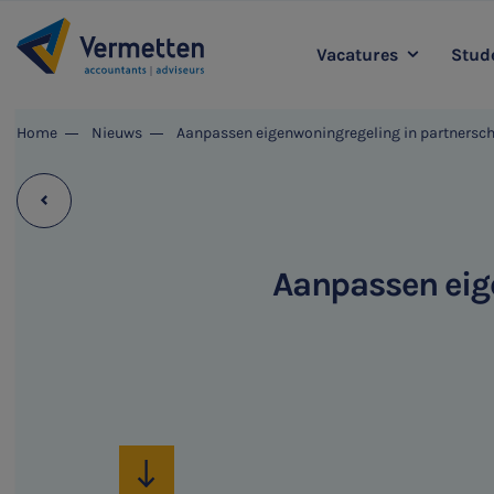
Vacatures
Stude
|
Home
Nieuws
Aanpassen eigenwoningregeling in partnerscha
Accountancy
L
Agro
Belastingadvies
Staff & Support
Aanpassen eige