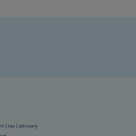
it | tax | advisory
ard