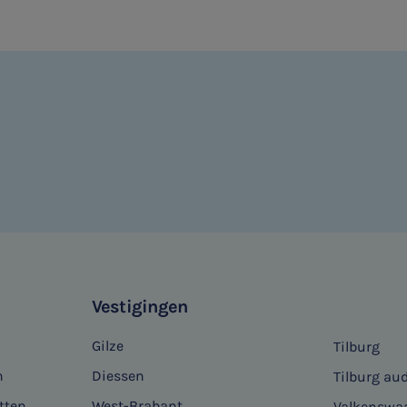
Vestigingen
Gilze
Tilburg
n
Diessen
Tilburg aud
tten
West-Brabant
Valkenswa