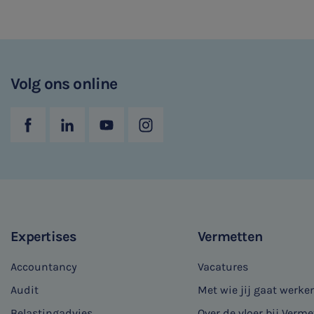
Volg ons online
Expertises
Vermetten
Accountancy
Vacatures
Audit
Met wie jij gaat werke
Belastingadvies
Over de vloer bij Verme