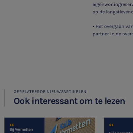
eigenwoningreserve
op de langstlevend
Belastingadvies
• Het overgaan van
Accountancy
partner in de over
HR & Salaris
Contact
Locaties
Audit
GERELATEERDE NIEUWSARTIKELEN
Ook interessant om te lezen