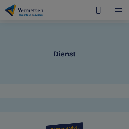
|
SNEL UW ANTWOORD VINDEN
Dienst
Zonder gedoe
Typ hieronder uw zoekterm

Meest gezochte onderwerpen
Vacatures
Stages
Zonder gedoe.