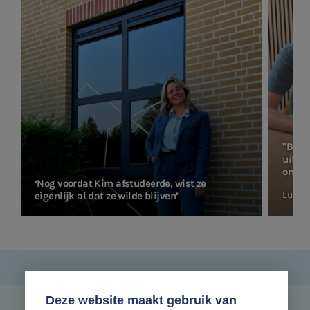
"Bij V
uitda
ontwi
‘Nog voordat Kim afstudeerde, wist ze
Lucas
eigenlijk al dat ze wilde blijven’
Deze website maakt gebruik van