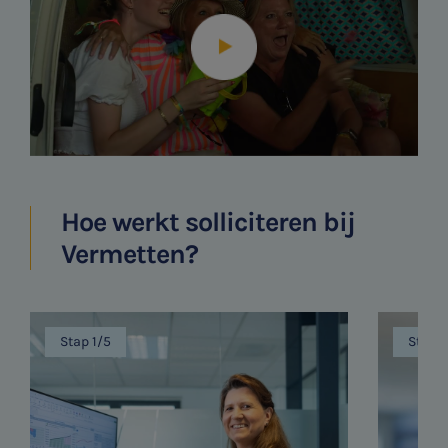
Hoe werkt solliciteren bij
Vermetten?
Stap 1/5
Stap 