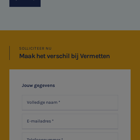
SNEL UW ANTWOORD VINDEN
Zonder gedoe
SOLLICITEER NU
Typ hieronder uw zoekterm
Maak het verschil bij Vermetten

Jouw gegevens
Meest gezochte onderwerpen
Vacatures
Stages
Belastingadvies