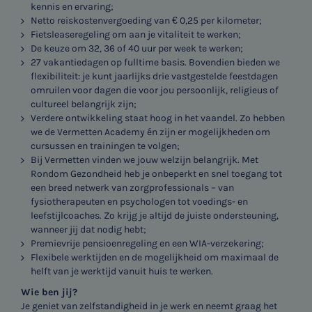
kennis en ervaring;
Netto reiskostenvergoeding van € 0,25 per kilometer;
Fietsleaseregeling om aan je vitaliteit te werken;
De keuze om 32, 36 of 40 uur per week te werken;
27 vakantiedagen op fulltime basis. Bovendien bieden we
flexibiliteit: je kunt jaarlijks drie vastgestelde feestdagen
omruilen voor dagen die voor jou persoonlijk, religieus of
cultureel belangrijk zijn;
Verdere ontwikkeling staat hoog in het vaandel. Zo hebben
we de Vermetten Academy én zijn er mogelijkheden om
cursussen en trainingen te volgen;
Bij Vermetten vinden we jouw welzijn belangrijk. Met
Rondom Gezondheid heb je onbeperkt en snel toegang tot
een breed netwerk van zorgprofessionals – van
fysiotherapeuten en psychologen tot voedings- en
leefstijlcoaches. Zo krijg je altijd de juiste ondersteuning,
wanneer jij dat nodig hebt;
Premievrije pensioenregeling en een WIA-verzekering;
Flexibele werktijden en de mogelijkheid om maximaal de
helft van je werktijd vanuit huis te werken.
Wie ben jij?
Je geniet van zelfstandigheid in je werk en neemt graag het