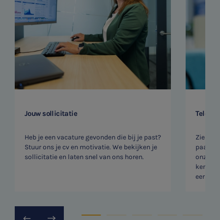
Jouw sollicitatie
Telefon
Heb je een vacature gevonden die bij je past?
Zien we
Stuur ons je cv en motivatie. We bekijken je
paar vr
sollicitatie en laten snel van ons horen.
onze rec
kennism
eerste v