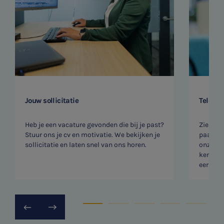
Jouw sollicitatie
Telefon
Heb je een vacature gevonden die bij je past?
Zien we
Stuur ons je cv en motivatie. We bekijken je
paar vr
sollicitatie en laten snel van ons horen.
onze rec
kennism
eerste v