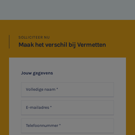
SNEL UW ANTWOORD VINDEN
Zonder gedoe
SOLLICITEER NU
Maak het verschil bij Vermetten
Typ hieronder uw zoekterm

Jouw gegevens
Meest gezochte onderwerpen
Vacatures
Stages
Belastingadvies
Accountancy