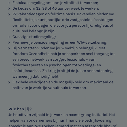
Fietsleaseregeling om aan je vitaliteit te werken;
De keuze om 32, 36 of 40 uur per week te werken;
27 vakantiedagen op fulltime basis. Bovendien bieden we
flexibiliteit: je kunt jaarlijks drie vastgestelde feestdagen
omruilen voor dagen die voor jou persoonlijk, religieus of
cultureel belangrijk zijn;
Gunstige studieregeling;
Premievrije pensioenregeling en een WIA-verzekering;
Bij Vermetten vinden we jouw welzijn belangrijk. Met
Rondom Gezondheid heb je onbeperkt en snel toegang tot
een breed netwerk van zorgprofessionals – van
fysiotherapeuten en psychologen tot voedings- en
leefstijlcoaches. Zo krijg je altijd de juiste ondersteuning,
wanneer jij dat nodig hebt;
Flexibele werktijden en de mogelijkheid om maximaal de
helft van je werktijd vanuit huis te werken.
Wie ben jij?
Je houdt van vrijheid in je werk en neemt graag initiatief. Het
helpen van ondernemers bij hun financiële bedrijfsvoering
spreekt je aan. We zoeken iemand met een afgeronde hbo- of