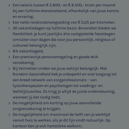
Een salaris tussen € 5.800,- en € 8.500,- bruto per maand
bij een fulltime dienstverband, afhankelijk van jouw kennis
en ervaring;
Een netto reiskostenvergoeding van € 0,25 per kilometer;
30 vakantiedagen op fulltime basis. Bovendien bieden we
flexibiliteit: je kunt jaarlijks drie vastgestelde feestdagen
omruilen voor dagen die voor jou persoonlijk, religieus of
cultureel belangrijk zijn;
8% vakantiegeld;
Een premievrije pensioenregeling en goede WIA-
verzekering;
Bij Vermetten vinden we jouw welzijn belangrijk. Met
Rondom Gezondheid heb je onbeperkt en snel toegang tot
een breed netwerk van zorgprofessionals – van
fysiotherapeuten en psychologen tot voedings- en
leefstijlcoaches. Zo krijg je altijd de juiste ondersteuning,
wanneer jij dat nodig hebt;
De mogelijkheid om korting op jouw aanvullende
zorgverzekering te krijgen;
De mogelijkheid om maximaal de helft van je werktijd
vanuit huis te werken, als je dit fijn vindt natuurlijk. Op
kantoor ben je ook hartstikke welkom;