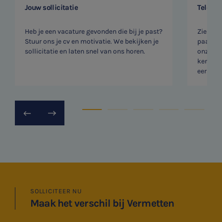
Jouw sollicitatie
Telefon
Heb je een vacature gevonden die bij je past?
Zien we
Stuur ons je cv en motivatie. We bekijken je
paar vr
sollicitatie en laten snel van ons horen.
onze rec
kennism
eerste v
SNEL UW ANTWOORD VINDEN
Zonder gedoe
Typ hieronder uw zoekterm

SOLLICITEER NU
Meest gezochte onderwerpen
Maak het verschil bij Vermetten
Vacatures