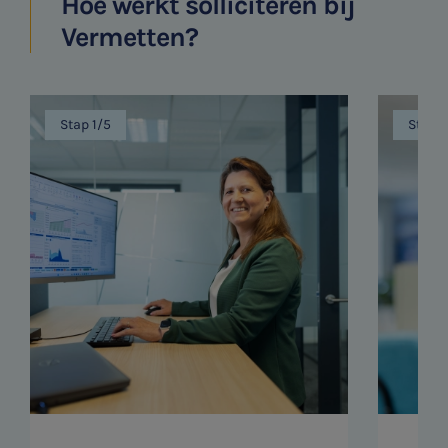
Hoe werkt solliciteren bij
Vermetten?
Stap 1/5
Stap 