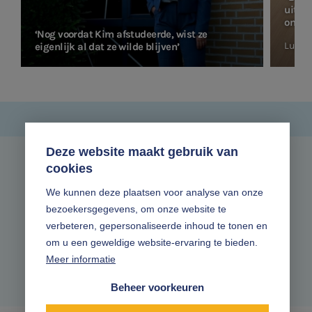
uitda
ontwi
‘Nog voordat Kim afstudeerde, wist ze
Lucas
eigenlijk al dat ze wilde blijven’
Deze website maakt gebruik van
cookies
Zonder gedoe.
We kunnen deze plaatsen voor analyse van onze
bezoekersgegevens, om onze website te
Volg ons online
verbeteren, gepersonaliseerde inhoud te tonen en
om u een geweldige website-ervaring te bieden.
Meer informatie
Beheer voorkeuren