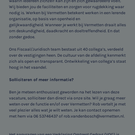
waarin iedereen zichzelf kan zijn en zich gewaardeerd voelt.
Wij bieden jou de faciliteiten en zorgen voor rugdekking waar
nodig is. Werken bij Vermetten betekent werken in een lerende
organisatie, op basis van openheid en
gelijkwaardigheid. Wanneer je werkt bij Vermetten draait alles
om deskundigheid, daadkracht en doeltreffendheid. En dat
zonder gedoe.
Ons Fiscaal/Juridisch team bestaat uit 40 collega’s, verdeeld
over de vestigingen heen. De cultuur van de afdeling kenmerkt
zich als open en transparant. Ontwikkeling van collega’s staat
hoog in het vaandel.
Solliciteren of meer informatie?
Ben je meteen enthousiast geworden na het lezen van deze
vacature, solliciteer dan direct via onze site. Wil je graag meer
weten over de functie en/of over Vermetten? Rob vertelt je met
veel plezier alles wat je wilt weten. Je kan contact opnemen
met hem via 06 53746437 of rob.vandenbosch@vermetten.nl.
Het aanvragen van een Verklaring Omtrent Gedrag (VOG) is