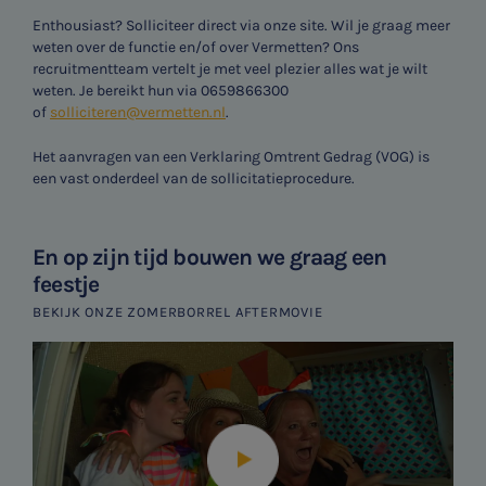
Enthousiast? Solliciteer direct via onze site. Wil je graag meer
weten over de functie en/of over Vermetten? Ons
recruitmentteam vertelt je met veel plezier alles wat je wilt
weten. Je bereikt hun via 0659866300
of
solliciteren@vermetten.nl
.
Het aanvragen van een Verklaring Omtrent Gedrag (VOG) is
een vast onderdeel van de sollicitatieprocedure.
En op zijn tijd bouwen we graag een
feestje
BEKIJK ONZE ZOMERBORREL AFTERMOVIE