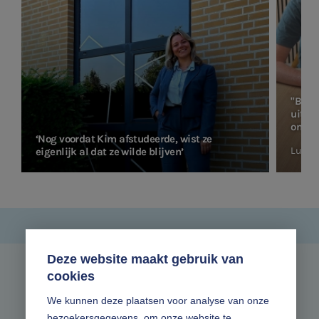
"Bij V
uitda
ontwi
‘Nog voordat Kim afstudeerde, wist ze
Lucas
eigenlijk al dat ze wilde blijven’
Deze website maakt gebruik van
cookies
Zonder gedoe.
We kunnen deze plaatsen voor analyse van onze
bezoekersgegevens, om onze website te