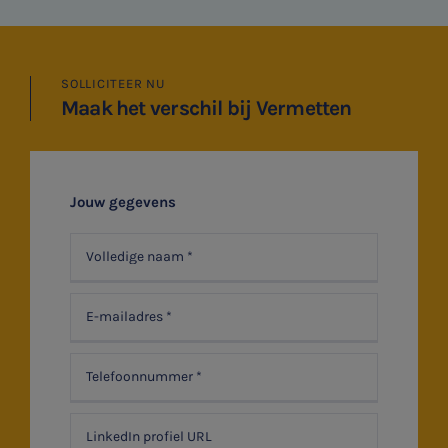
HR & Salaris
Contact
SOLLICITEER NU
Maak het verschil bij Vermetten
Locaties
Audit
Jouw gegevens