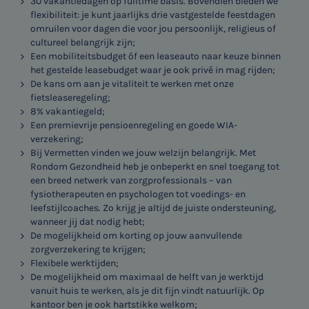
30 vakantiedagen op fulltime basis. Bovendien bieden we
flexibiliteit: je kunt jaarlijks drie vastgestelde feestdagen
omruilen voor dagen die voor jou persoonlijk, religieus of
cultureel belangrijk zijn;
Een mobiliteitsbudget óf een leaseauto naar keuze binnen
het gestelde leasebudget waar je ook privé in mag rijden;
De kans om aan je vitaliteit te werken met onze
fietsleaseregeling;
8% vakantiegeld;
Een premievrije pensioenregeling en goede WIA-
verzekering;
Bij Vermetten vinden we jouw welzijn belangrijk. Met
Rondom Gezondheid heb je onbeperkt en snel toegang tot
een breed netwerk van zorgprofessionals – van
fysiotherapeuten en psychologen tot voedings- en
leefstijlcoaches. Zo krijg je altijd de juiste ondersteuning,
wanneer jij dat nodig hebt;
De mogelijkheid om korting op jouw aanvullende
zorgverzekering te krijgen;
Flexibele werktijden;
De mogelijkheid om maximaal de helft van je werktijd
vanuit huis te werken, als je dit fijn vindt natuurlijk. Op
kantoor ben je ook hartstikke welkom;