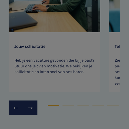
SNEL UW ANTWOORD VINDEN
Zonder gedoe
Typ hieronder uw zoekterm
Jouw sollicitatie
Telefon

Heb je een vacature gevonden die bij je past?
Zien we
Stuur ons je cv en motivatie. We bekijken je
paar vr
sollicitatie en laten snel van ons horen.
onze rec
Meest gezochte onderwerpen
kennism
Vacatures
eerste v
Stages
Belastingadvies
Accountancy