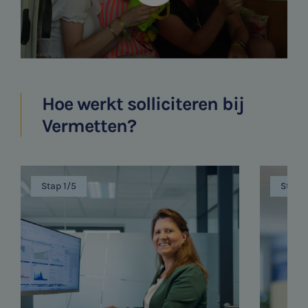
Hoe werkt solliciteren bij
Vermetten?
Stap 1/5
Stap 