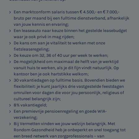
Een marktconform salaris tussen € 4.500,- en € 7.000,-
bruto per maand bij een fulltime dienstverband, afhankelijk
van jouw kennis en ervaring;
Een leaseauto naar keuze binnen het gestelde leasebudget
waar je ook privé in mag rijden;
De kans om aan je vitaliteit te werken met onze
fietsleaseregeling;
De keuze om 32, 36 of 40 uur per week te werken;
De mogelijkheid om maximaal de helft van je werktijd
vanuit huis te werken, als je dit fijn vindt natuurlijk. Op
kantoor ben je ook hartstikke welkom;
30 vakantiedagen op fulltime basis. Bovendien bieden we
flexibiliteit: je kunt jaarlijks drie vastgestelde feestdagen
omruilen voor dagen die voor jou persoonlijk, religieus of
cultureel belangrijk zijn;
8% vakantiegeld;
Een premievrije pensioenregeling en goede WIA-
verzekering;
Bij Vermetten vinden we jouw welzijn belangrijk. Met
Rondom Gezondheid heb je onbeperkt en snel toegang tot
een breed netwerk van zorgprofessionals – van