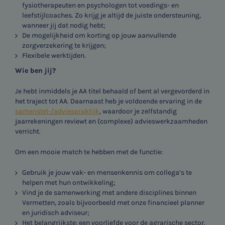
fysiotherapeuten en psychologen tot voedings- en
leefstijlcoaches. Zo krijg je altijd de juiste ondersteuning,
wanneer jij dat nodig hebt;
De mogelijkheid om korting op jouw aanvullende
zorgverzekering te krijgen;
Flexibele werktijden.
Wie ben jij?
Je hebt inmiddels je AA titel behaald of bent al vergevorderd in
het traject tot AA. Daarnaast heb je voldoende ervaring in de
samenstel-/adviespraktijk
, waardoor je zelfstandig
jaarrekeningen reviewt en (complexe) advieswerkzaamheden
verricht.
Om een mooie match te hebben met de functie:
Gebruik je jouw vak- en mensenkennis om collega’s te
helpen met hun ontwikkeling;
Vind je de samenwerking met andere disciplines binnen
Vermetten, zoals bijvoorbeeld met onze financieel planner
en juridisch adviseur;
Het belangrijkste: een voorliefde voor de agrarische sector.