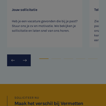
Jouw sollicitatie
Telefon
Heb je een vacature gevonden die bij je past?
Zien we
Stuur ons je cv en motivatie. We bekijken je
paar vr
sollicitatie en laten snel van ons horen.
onze rec
kennism
eerste v
SNEL UW ANTWOORD VINDEN
Zonder gedoe
Typ hieronder uw zoekterm

Meest gezochte onderwerpen
SOLLICITEER NU
Maak het verschil bij Vermetten