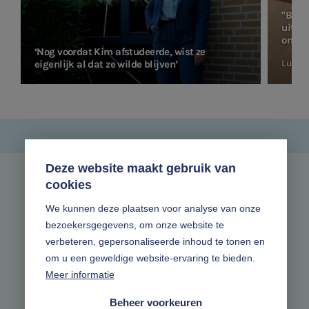
"Bij V
uitda
ontwi
‘Nog voordat Kim afstudeerde, wist ze
Lucas
eigenlijk al dat ze wilde blijven’
Deze website maakt gebruik van
cookies
Zonder gedoe.
We kunnen deze plaatsen voor analyse van onze
bezoekersgegevens, om onze website te
Volg ons online
verbeteren, gepersonaliseerde inhoud te tonen en
om u een geweldige website-ervaring te bieden.
Meer informatie
Beheer voorkeuren