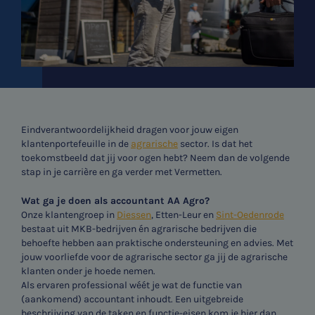
Eindverantwoordelijkheid dragen voor jouw eigen
klantenportefeuille in de
agrarische
sector. Is dat het
toekomstbeeld dat jij voor ogen hebt? Neem dan de volgende
stap in je carrière en ga verder met Vermetten.
Wat ga je doen als accountant AA Agro?
Onze klantengroep in
Diessen
, Etten-Leur en
Sint-Oedenrode
bestaat uit MKB-bedrijven én agrarische bedrijven die
behoefte hebben aan praktische ondersteuning en advies. Met
jouw voorliefde voor de agrarische sector ga jij de agrarische
klanten onder je hoede nemen.
Als ervaren professional wéét je wat de functie van
(aankomend) accountant inhoudt. Een uitgebreide
beschrijving van de taken en functie-eisen kom je hier dan